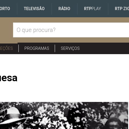
ORTO
TELEVISÃO
RÁDIO
RTP
PLAY
RTP ZI
LEÇÕES
PROGRAMAS
SERVIÇOS
uesa