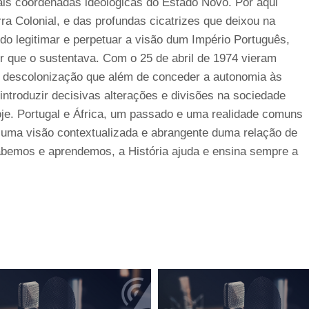
ais coordenadas ideológicas do Estado Novo. Por aqui
 Colonial, e das profundas cicatrizes que deixou na
do legitimar e perpetuar a visão dum Império Português,
r que o sustentava. Com o 25 de abril de 1974 vieram
e descolonização que além de conceder a autonomia às
troduzir decisivas alterações e divisões na sociedade
je. Portugal e África, um passado e uma realidade comuns
a uma visão contextualizada e abrangente duma relação de
bemos e aprendemos, a História ajuda e ensina sempre a