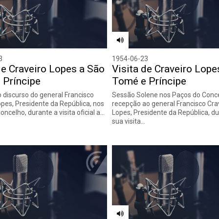
3
1954-06-23
de Craveiro Lopes a São
Visita de Craveiro Lope
 Príncipe
Tomé e Príncipe
o discurso do general Francisco
Sessão Solene nos Paços do Conce
opes, Presidente da República, nos
recepção ao general Francisco Cra
ncelho, durante a visita oficial a…
Lopes, Presidente da República, du
sua visita…