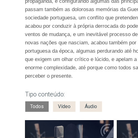
propaganda, e configurando algumas das princip
passam também as dolorosas memórias da Guerra
sociedade portuguesa, um conflito que pretenden
acabou por conduzir à própria derrocada do pode
ventos de mudança, e um inevitável processo d
novas nações que nasciam, acabou também por in
portuguesa da época, algumas perdurando até ho
que exigem um olhar crítico e lúcido, e apelam 
enorme complexidade, até porque como todos sa
perceber o presente.
Tipo conteúdo:
Todos
Vídeo
Áudio