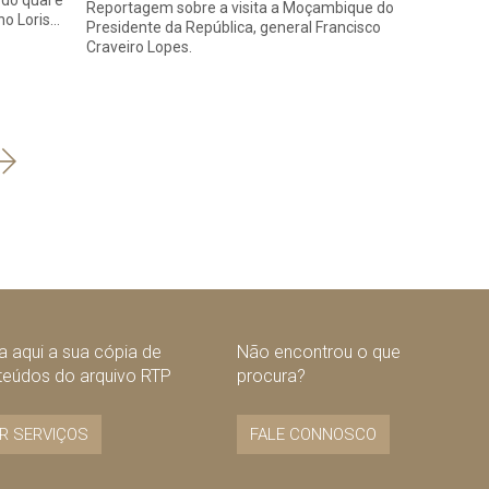
 do qual é
Reportagem sobre a visita a Moçambique do
ano Loris…
Presidente da República, general Francisco
Craveiro Lopes.
Seguinte
 aqui a sua cópia de
Não encontrou o que
teúdos do arquivo RTP
procura?
R SERVIÇOS
FALE CONNOSCO