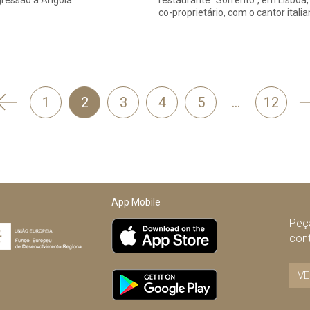
gressão a Angola.
restaurante "Sorrento", em Lisboa,
co-proprietário, com o cantor itali
'
1
2
3
4
5
…
12
Anterior
App Mobile
Peça
con
VE