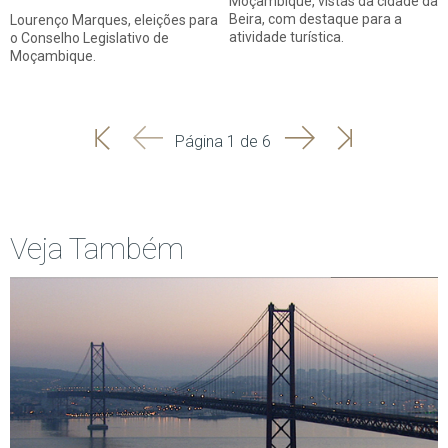
Moçambique, vistas da cidade da
Beira, com destaque para a
Lourenço Marques, eleições para
atividade turística.
o Conselho Legislativo de
Moçambique.
'
'
Seguinte
Última
Página 1 de 6
Início
Anterior
página
Veja Também