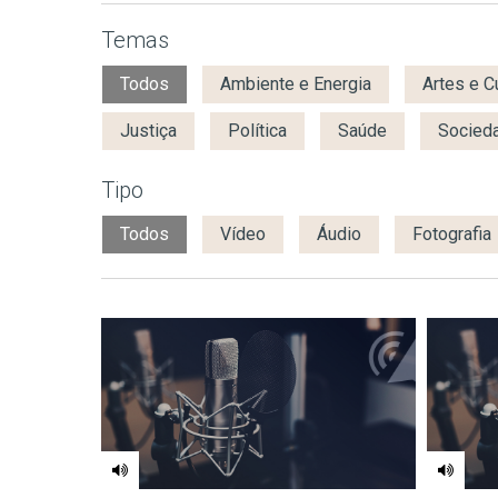
Temas
Todos
Ambiente e Energia
Artes e C
Justiça
Política
Saúde
Socied
Tipo
Todos
Vídeo
Áudio
Fotografia