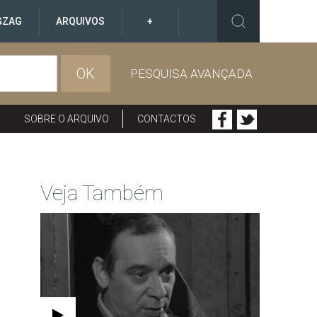
GZAG
ARQUIVOS
+
OK
PESQUISA AVANÇADA
SOBRE O ARQUIVO
CONTACTOS
Veja Também