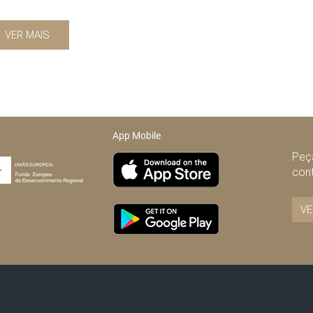
VER MAIS
App Mobile
Peça
con
VE