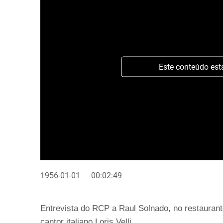
Este conteúdo est
1956-01-01
00:02:49
Entrevista do RCP a Raul Solnado, no restaurante
cantor italiano Loris Velli.