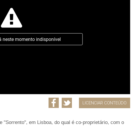
á neste momento indisponível
LICENCIAR CONTEÚDO
 "Sorrento", em Lisboa, do qual é co-proprietário, com o