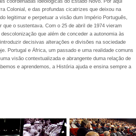
ais coordenadas ideológicas do Estado Novo. Por aqui
 Colonial, e das profundas cicatrizes que deixou na
do legitimar e perpetuar a visão dum Império Português,
r que o sustentava. Com o 25 de abril de 1974 vieram
e descolonização que além de conceder a autonomia às
troduzir decisivas alterações e divisões na sociedade
je. Portugal e África, um passado e uma realidade comuns
a uma visão contextualizada e abrangente duma relação de
bemos e aprendemos, a História ajuda e ensina sempre a