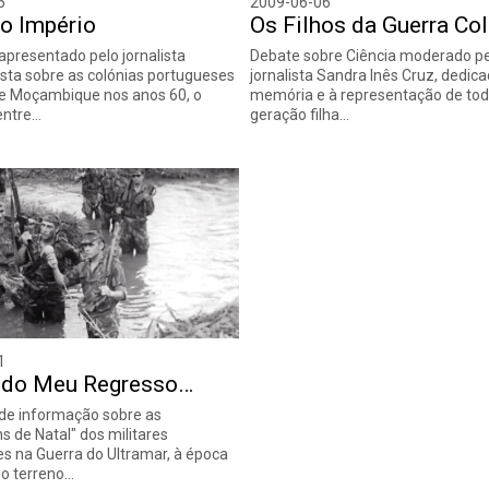
5
2009-06-06
o Império
Os Filhos da Guerra Col
presentado pelo jornalista
Debate sobre Ciência moderado p
ta sobre as colónias portugueses
jornalista Sandra Inês Cruz, dedica
e Moçambique nos anos 60, o
memória e à representação de to
entre…
geração filha…
1
 do Meu Regresso…
de informação sobre as
 de Natal" dos militares
s na Guerra do Ultramar, à época
o terreno…