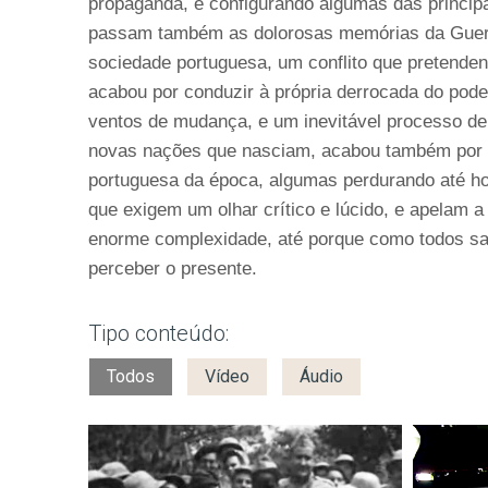
propaganda, e configurando algumas das princip
passam também as dolorosas memórias da Guerra
sociedade portuguesa, um conflito que pretenden
acabou por conduzir à própria derrocada do pode
ventos de mudança, e um inevitável processo d
novas nações que nasciam, acabou também por in
portuguesa da época, algumas perdurando até ho
que exigem um olhar crítico e lúcido, e apelam 
enorme complexidade, até porque como todos sa
perceber o presente.
Tipo conteúdo:
Todos
Vídeo
Áudio