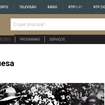
ORTO
TELEVISÃO
RÁDIO
RTP
PLAY
RTP ZI
LEÇÕES
PROGRAMAS
SERVIÇOS
uesa