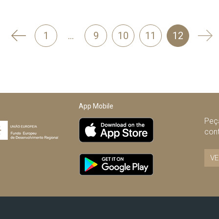
'
Seg
1
…
9
10
11
12
Anterior
App Mobile
Peça
con
VE