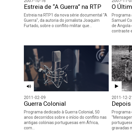
2007-10-16
2007-11-0
Estreia de “A Guerra” na RTP
O Últim
Estreia na RTP1 da nova série documental "A
Programa a
Guerra", da autoria do jornalista Joaquim
Samuel Cos
Furtado, sobre o conflito militar que…
de Angola 
contraste 
2011-02-09
2011-12-2
Guerra Colonial
Depois
Programa dedicado à Guerra Colonial, 50
Programa 
anos decorridos sobre o início do conflito nas
"Mensagens
antigas colónias portuguesas em África,
portuguese
com…
gravadas n