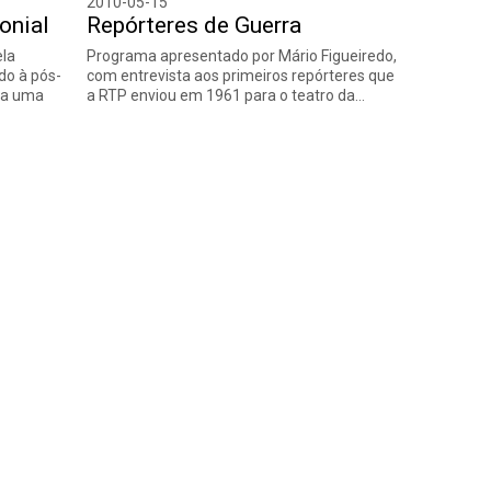
2010-05-15
onial
Repórteres de Guerra
ela
Programa apresentado por Mário Figueiredo,
do à pós-
com entrevista aos primeiros repórteres que
da uma
a RTP enviou em 1961 para o teatro da…