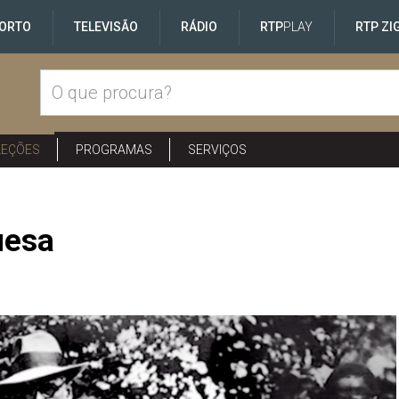
ORTO
TELEVISÃO
RÁDIO
RTP
PLAY
RTP ZI
LEÇÕES
PROGRAMAS
SERVIÇOS
uesa