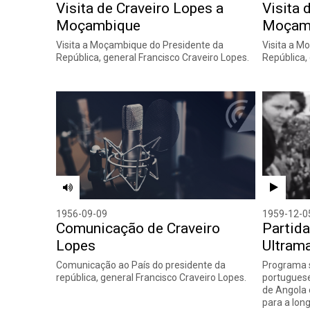
Visita de Craveiro Lopes a
Visita 
Moçambique
Moçam
Visita a Moçambique do Presidente da
Visita a M
República, general Francisco Craveiro Lopes.
República,
1956-09-09
1959-12-0
Comunicação de Craveiro
Partida
Lopes
Ultram
Comunicação ao País do presidente da
Programa s
república, general Francisco Craveiro Lopes.
portuguese
de Angola 
para a lon