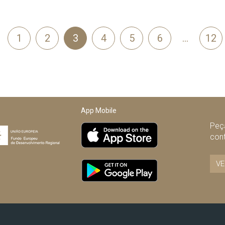
1
2
3
4
5
6
…
12
terior
App Mobile
Peça
con
VE