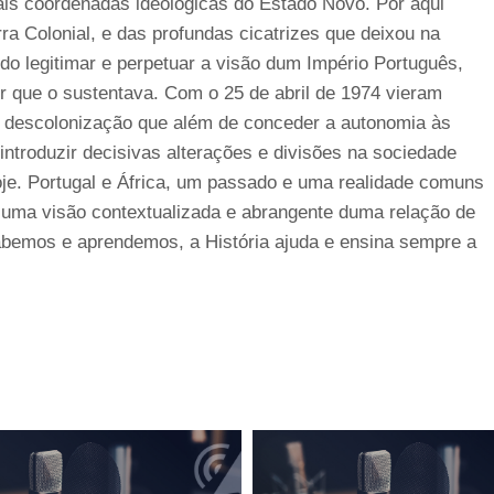
ais coordenadas ideológicas do Estado Novo. Por aqui
 Colonial, e das profundas cicatrizes que deixou na
do legitimar e perpetuar a visão dum Império Português,
r que o sustentava. Com o 25 de abril de 1974 vieram
e descolonização que além de conceder a autonomia às
troduzir decisivas alterações e divisões na sociedade
je. Portugal e África, um passado e uma realidade comuns
a uma visão contextualizada e abrangente duma relação de
bemos e aprendemos, a História ajuda e ensina sempre a