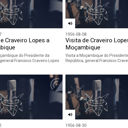
7
1956-08-08
de Craveiro Lopes a
Visita de Craveiro Lope
bique
Moçambique
oçambique do Presidente da
Visita a Moçambique do President
 general Francisco Craveiro Lopes.
República, general Francisco Crave
2
1956-08-30