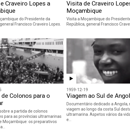
de Craveiro Lopes a
Visita de Craveiro Lope
bique
Moçambique
oçambique do Presidente da
Visita a Moçambique do President
 general Francisco Craveiro Lopes.
República, general Francisco Crave
5
1959-12-19
 de Colonos para o
Viagem ao Sul de Ango
ar
Documentário dedicado a Angola,
viagem ao longo da costa Sul desta
obre a partida de colonos
ultramarina. Aspetos vários da vida
s para as províncias ultramarinas
e…
e Moçambique: os preparativos
ga…