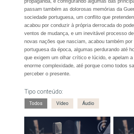
propaganda, e configurando algumas das princip
passam também as dolorosas memórias da Guerra
sociedade portuguesa, um conflito que pretenden
acabou por conduzir à própria derrocada do pode
ventos de mudança, e um inevitável processo d
novas nações que nasciam, acabou também por in
portuguesa da época, algumas perdurando até ho
que exigem um olhar crítico e lúcido, e apelam 
enorme complexidade, até porque como todos sa
perceber o presente.
Tipo conteúdo:
Todos
Vídeo
Áudio