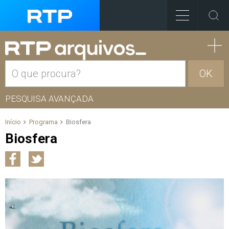
OK
PESQUISA AVANÇADA
Início
Programa
Biosfera
Biosfera