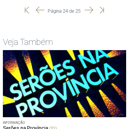
'
'
Seguinte
Última
Página 24 de 25
Início
Anterior
página
Veja Também
INFORMAÇÃO
Serões na Província
(31)