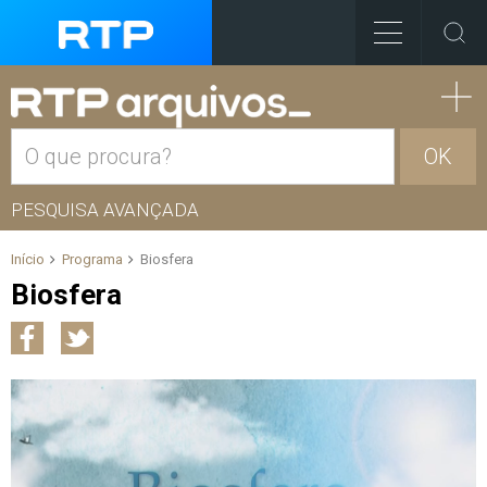
OK
PESQUISA AVANÇADA
Início
Programa
Biosfera
Biosfera