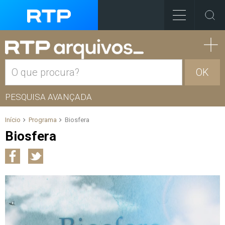
OK
PESQUISA AVANÇADA
Início
Programa
Biosfera
Biosfera