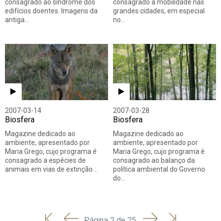
consagrado ao síndrome dos
consagrado à mobilidade nas
edifícios doentes. Imagens da
grandes cidades, em especial
antiga…
no…
2007-03-14
2007-03-28
Biosfera
Biosfera
Magazine dedicado ao
Magazine dedicado ao
ambiente, apresentado por
ambiente, apresentado por
Maria Grego, cujo programa é
Maria Grego, cujo programa é
consagrado a espécies de
consagrado ao balanço da
animais em vias de extinção…
política ambiental do Governo
do…
'
'
Seguinte
Última
Página 2 de 25