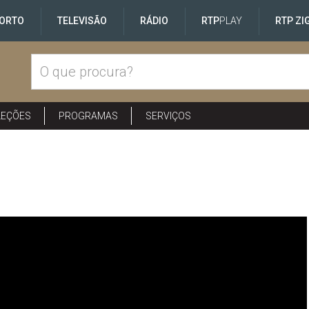
ORTO
TELEVISÃO
RÁDIO
RTP
PLAY
RTP ZI
LEÇÕES
PROGRAMAS
SERVIÇOS