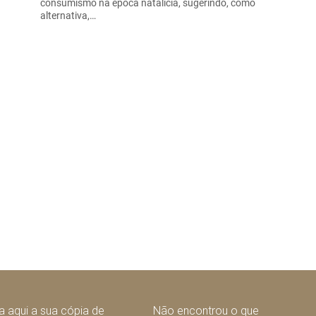
consumismo na época natalícia, sugerindo, como
alternativa,…
 aqui a sua cópia de
Não encontrou o que