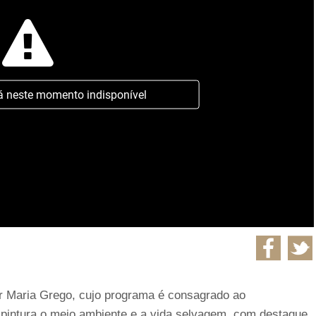
á neste momento indisponível
r Maria Grego, cujo programa é consagrado ao
 pintura o meio ambiente e a vida selvagem, com destaque