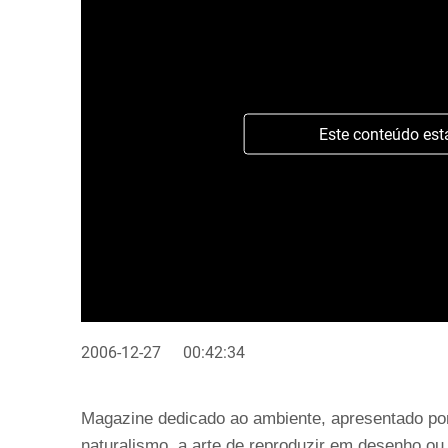
Este conteúdo est
2006-12-27
00:42:34
Magazine dedicado ao ambiente, apresentado po
naturalismo, a arte de reproduzir em desenho ou