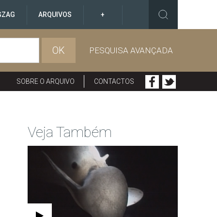
GZAG
ARQUIVOS
+
OK
PESQUISA AVANÇADA
SOBRE O ARQUIVO
CONTACTOS
Veja Também