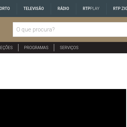
ORTO
TELEVISÃO
RÁDIO
RTP
PLAY
RTP ZI
LEÇÕES
PROGRAMAS
SERVIÇOS