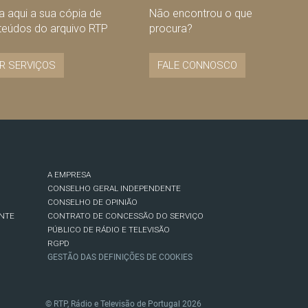
 aqui a sua cópia de
Não encontrou o que
teúdos do arquivo RTP
procura?
R SERVIÇOS
FALE CONNOSCO
A EMPRESA
CONSELHO GERAL INDEPENDENTE
CONSELHO DE OPINIÃO
NTE
CONTRATO DE CONCESSÃO DO SERVIÇO
PÚBLICO DE RÁDIO E TELEVISÃO
RGPD
GESTÃO DAS DEFINIÇÕES DE COOKIES
© RTP, Rádio e Televisão de Portugal 2026