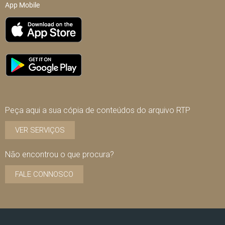
App Mobile
Peça aqui a sua cópia de conteúdos do arquivo RTP
VER SERVIÇOS
Não encontrou o que procura?
FALE CONNOSCO