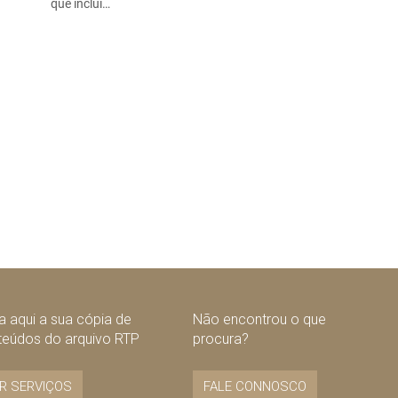
que inclui…
 aqui a sua cópia de
Não encontrou o que
teúdos do arquivo RTP
procura?
R SERVIÇOS
FALE CONNOSCO