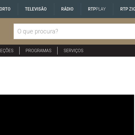
ORTO
TELEVISÃO
RÁDIO
RTP
PLAY
RTP ZI
LEÇÕES
PROGRAMAS
SERVIÇOS