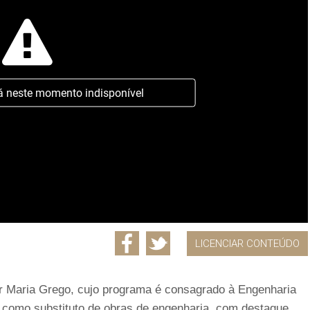
á neste momento indisponível
LICENCIAR CONTEÚDO
r Maria Grego, cujo programa é consagrado à Engenharia
s como substituto de obras de engenharia, com destaque