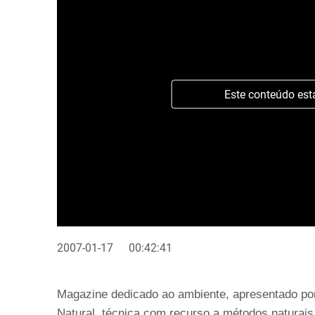
Este conteúdo est
2007-01-17
00:42:41
Magazine dedicado ao ambiente, apresentado po
Natural, técnica com recurso a métodos naturai