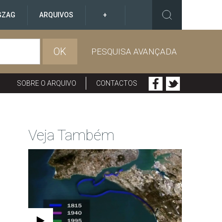
GZAG
ARQUIVOS
+
OK
PESQUISA AVANÇADA
SOBRE O ARQUIVO
CONTACTOS
Veja Também