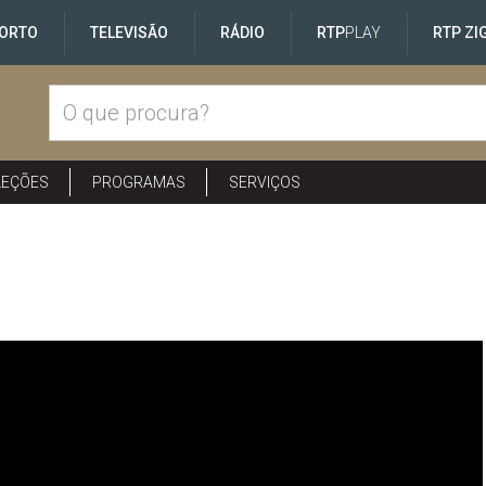
ORTO
TELEVISÃO
RÁDIO
RTP
PLAY
RTP ZI
LEÇÕES
PROGRAMAS
SERVIÇOS