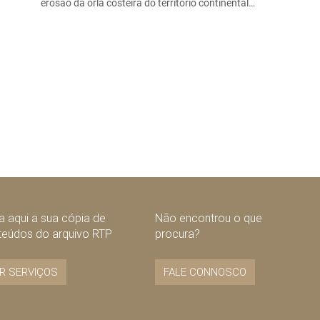
erosão da orla costeira do território continental…
 aqui a sua cópia de
Não encontrou o que
teúdos do arquivo RTP
procura?
R SERVIÇOS
FALE CONNOSCO