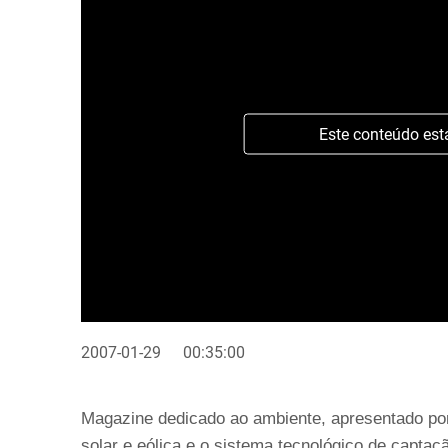
Este conteúdo est
2007-01-29
00:35:00
Magazine dedicado ao ambiente, apresentado po
solar e eólica e o sistema tecnológico de capt