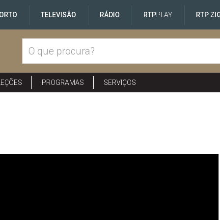
ORTO
TELEVISÃO
RÁDIO
RTP
PLAY
RTP ZI
LEÇÕES
PROGRAMAS
SERVIÇOS