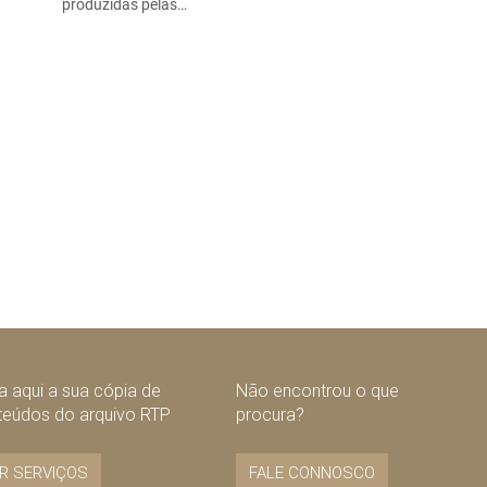
produzidas pelas…
 aqui a sua cópia de
Não encontrou o que
teúdos do arquivo RTP
procura?
R SERVIÇOS
FALE CONNOSCO