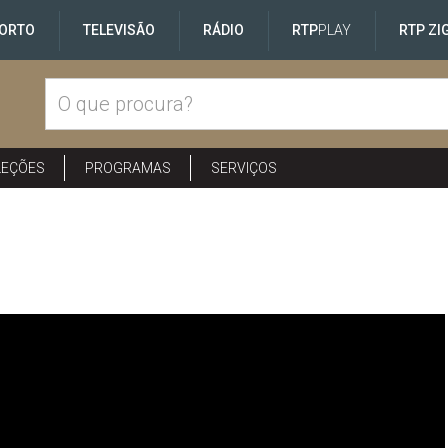
ORTO
TELEVISÃO
RÁDIO
RTP
PLAY
RTP ZI
LEÇÕES
PROGRAMAS
SERVIÇOS