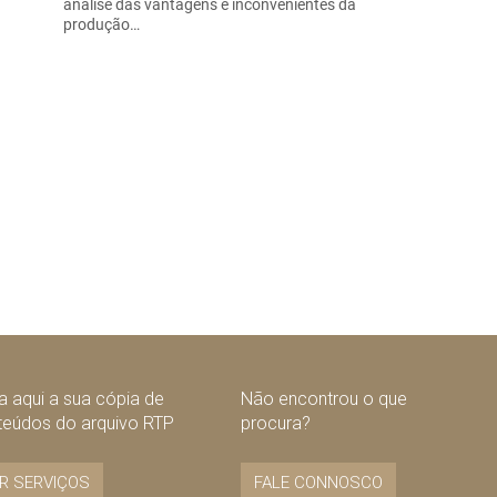
análise das vantagens e inconvenientes da
produção…
 aqui a sua cópia de
Não encontrou o que
teúdos do arquivo RTP
procura?
R SERVIÇOS
FALE CONNOSCO