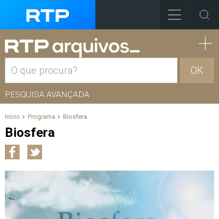
OK
PESQUISA AVANÇADA
Início
Programa
Biosfera
Biosfera