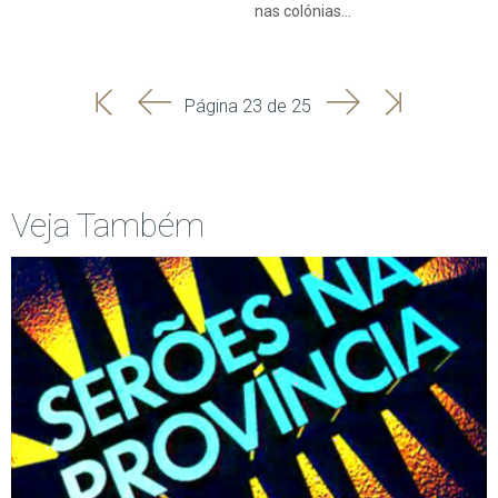
nas colónias…
'
'
Seguinte
Última
Página 23 de 25
Início
Anterior
página
Veja Também