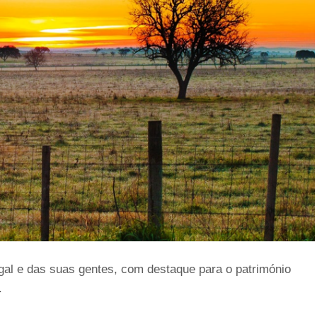
gal e das suas gentes, com destaque para o património
.