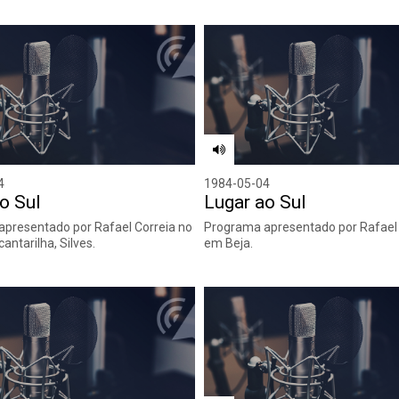
4
1984-05-04
o Sul
Lugar ao Sul
presentado por Rafael Correia no
Programa apresentado por Rafael 
cantarilha, Silves.
em Beja.