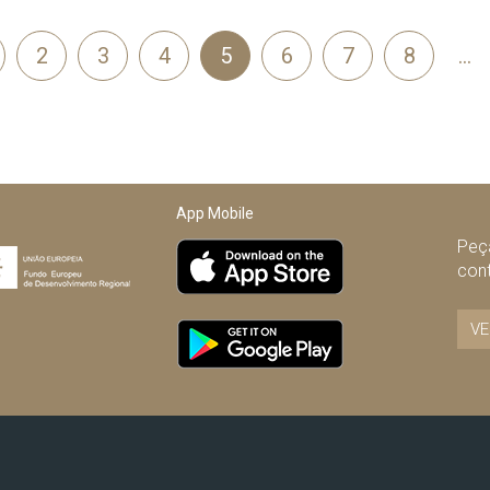
2
3
4
5
6
7
8
…
App Mobile
Peça
con
VE