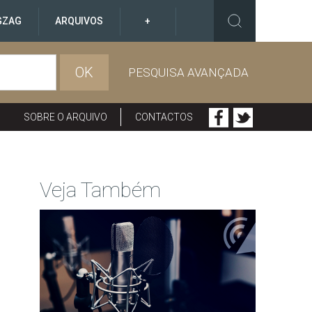
GZAG
ARQUIVOS
+
OK
PESQUISA AVANÇADA
SOBRE O ARQUIVO
CONTACTOS
Veja Também