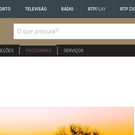
ORTO
TELEVISÃO
RÁDIO
RTP
PLAY
RTP ZI
LEÇÕES
PROGRAMAS
SERVIÇOS