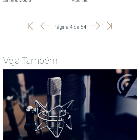
Safara, Moura.
Alportel.
'
'
Seguinte
Última
Página 4 de 54
Início
Anterior
página
Veja Também