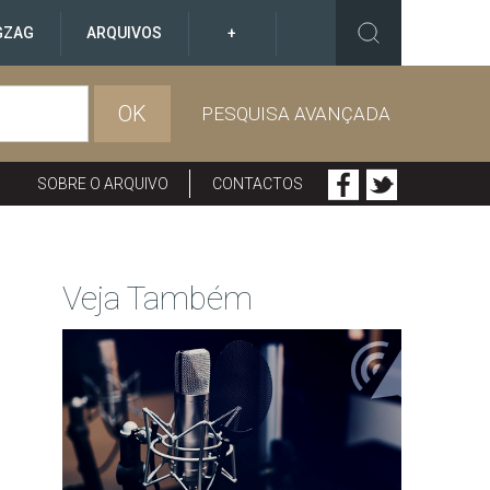
GZAG
ARQUIVOS
+
OK
PESQUISA AVANÇADA
SOBRE O ARQUIVO
CONTACTOS
Veja Também