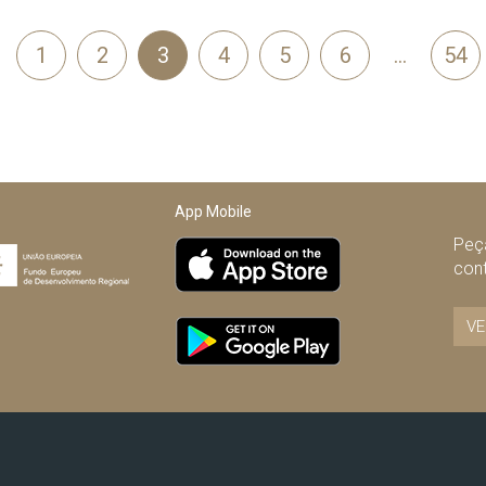
1
2
3
4
5
6
…
54
terior
App Mobile
Peça
con
VE