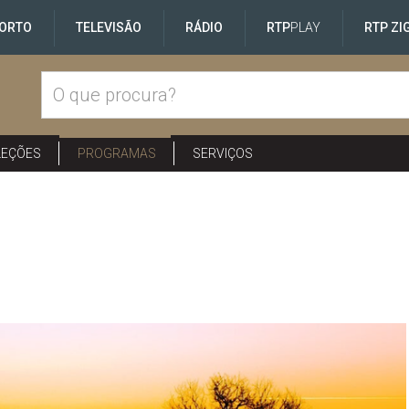
ORTO
TELEVISÃO
RÁDIO
RTP
PLAY
RTP ZI
LEÇÕES
PROGRAMAS
SERVIÇOS