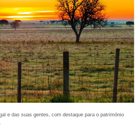
gal e das suas gentes, com destaque para o património
.