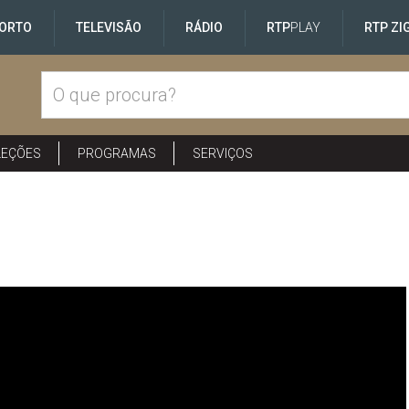
ORTO
TELEVISÃO
RÁDIO
RTP
PLAY
RTP ZI
LEÇÕES
PROGRAMAS
SERVIÇOS