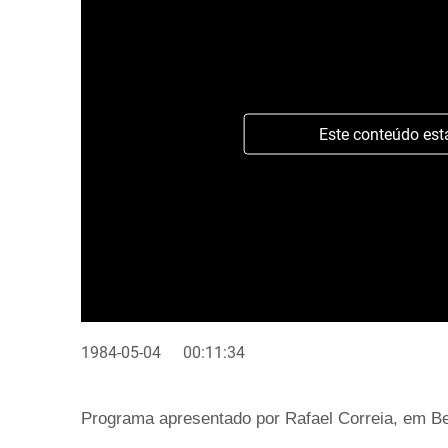
Este conteúdo est
1984-05-04
00:11:34
Programa apresentado por Rafael Correia, em Be