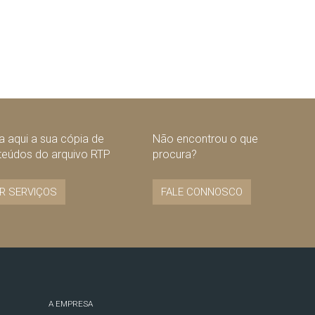
 aqui a sua cópia de
Não encontrou o que
teúdos do arquivo RTP
procura?
R SERVIÇOS
FALE CONNOSCO
A EMPRESA