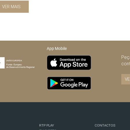
VER MAIS
App Mobile
Peça
con
VE
RTP PLAY
CONTACTOS