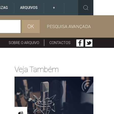
GZAG
ARQUIVOS
+
OK
PESQUISA AVANÇADA
SOBRE O ARQUIVO
CONTACTOS
Veja Também