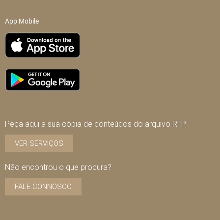
App Mobile
Peça aqui a sua cópia de conteúdos do arquivo RTP
VER SERVIÇOS
Não encontrou o que procura?
FALE CONNOSCO