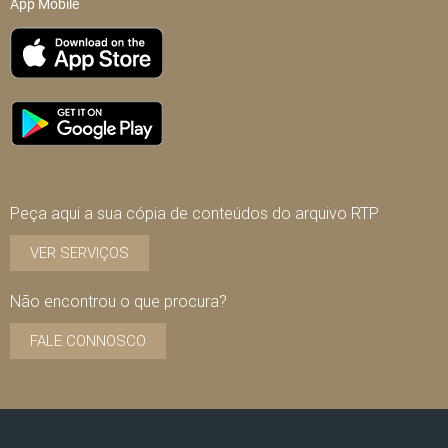
App Mobile
Peça aqui a sua cópia de conteúdos do arquivo RTP
VER SERVIÇOS
Não encontrou o que procura?
FALE CONNOSCO