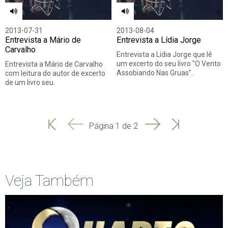
2013-07-31
2013-08-04
Entrevista a Mário de
Entrevista a Lídia Jorge
Carvalho
Entrevista a Lídia Jorge que lê
um excerto do seu livro "O Vento
Entrevista a Mário de Carvalho
Assobiando Nas Gruas".
com leitura do autor de excerto
de um livro seu.
'
'
Seguinte
Última
Página 1 de 2
Início
Anterior
página
Veja Também