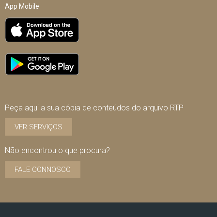
App Mobile
Peça aqui a sua cópia de conteúdos do arquivo RTP
VER SERVIÇOS
Não encontrou o que procura?
FALE CONNOSCO