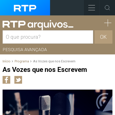
OK
PESQUISA AVANÇADA
Início
Programa
As Vozes que nos Escrevem
As Vozes que nos Escrevem