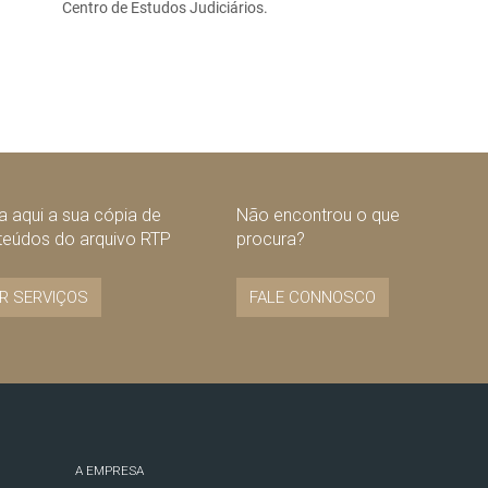
Centro de Estudos Judiciários.
 aqui a sua cópia de
Não encontrou o que
teúdos do arquivo RTP
procura?
R SERVIÇOS
FALE CONNOSCO
A EMPRESA