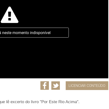
á neste momento indisponível
LICENCIAR CONTEÚDO
 que lê excerto do livro "Por Este Rio Acima".