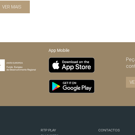
VER MAIS
App Mobile
Peça
con
VE
RTP PLAY
CONTACTOS