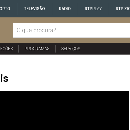
ORTO
TELEVISÃO
RÁDIO
RTP
PLAY
RTP ZI
LEÇÕES
PROGRAMAS
SERVIÇOS
is