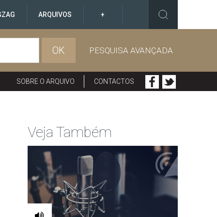
GZAG
ARQUIVOS
+
OK
PESQUISA AVANÇADA
SOBRE O ARQUIVO
CONTACTOS
Veja Também