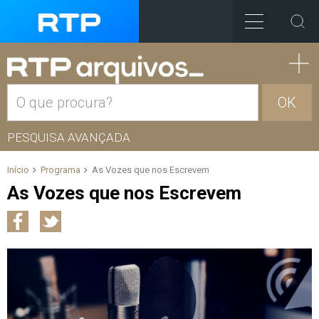
OK
PESQUISA AVANÇADA
Início
Programa
As Vozes que nos Escrevem
As Vozes que nos Escrevem