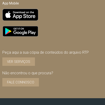
App Mobile
Peça aqui a sua cópia de conteúdos do arquivo RTP
VER SERVIÇOS
Não encontrou o que procura?
FALE CONNOSCO