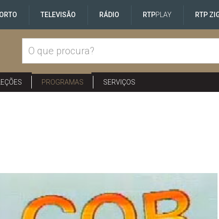
ORTO
TELEVISÃO
RÁDIO
RTP
PLAY
RTP ZI
LEÇÕES
PROGRAMAS
SERVIÇOS