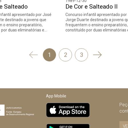
3
1989-12-30
e Salteado
De Cor e Salteado II
nfantil apresentado por José
Concurso infantil apresentado por
te destinado a jovens que
Jorge Duarte destinado a jovens q
 o ensino preparatório,
frequentem o ensino preparatório,
o por duas eliminatórias e…
constituído por duas eliminatórias
'
Seguinte
1
2
3
Anterior
App Mobile
Peça
con
VE