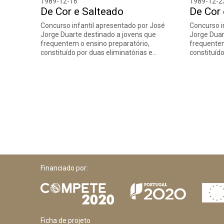
1989-12-16
1989-12-2
De Cor e Salteado
De Cor 
Concurso infantil apresentado por José
Concurso i
Jorge Duarte destinado a jovens que
Jorge Duar
frequentem o ensino preparatório,
frequentem
constituído por duas eliminatórias e…
constituíd
Financiado por:
Ficha de projeto