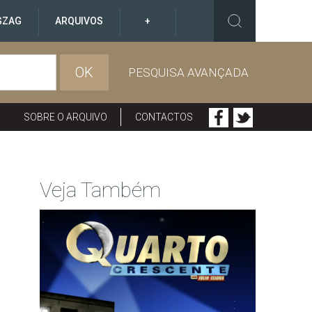
GZAG
ARQUIVOS
+
OK
PESQUISA AVANÇADA
SOBRE O ARQUIVO
CONTACTOS
Veja Também