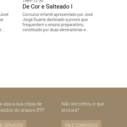
1989-12-30
De Cor e Salteado I
 José
Concurso infantil apresentado por José
ue
Jorge Duarte destinado a jovens que
frequentem o ensino preparatório,
 e…
constituído por duas eliminatórias e…
 aqui a sua cópia de
Não encontrou o que
teúdos do arquivo RTP
procura?
R SERVIÇOS
FALE CONNOSCO