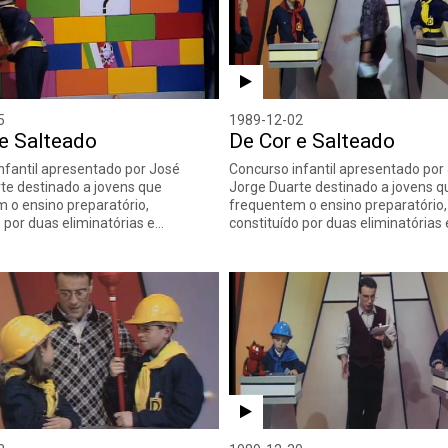
5
1989-12-02
e Salteado
De Cor e Salteado
nfantil apresentado por José
Concurso infantil apresentado por
te destinado a jovens que
Jorge Duarte destinado a jovens q
 o ensino preparatório,
frequentem o ensino preparatório,
o por duas eliminatórias e…
constituído por duas eliminatórias