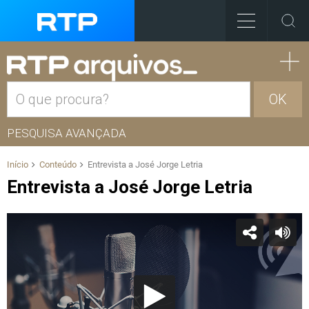
OK
PESQUISA AVANÇADA
Início
Conteúdo
Entrevista a José Jorge Letria
Entrevista a José Jorge Letria