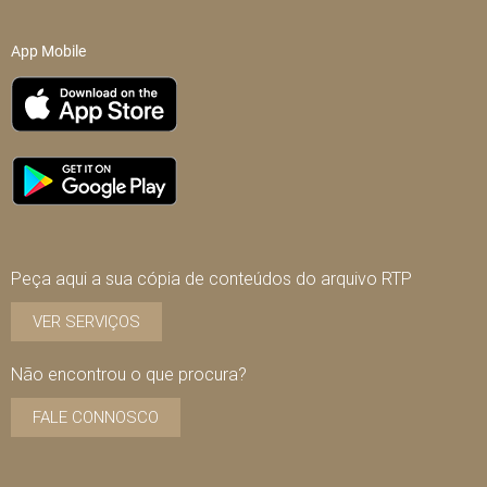
App Mobile
Peça aqui a sua cópia de conteúdos do arquivo RTP
VER SERVIÇOS
Não encontrou o que procura?
FALE CONNOSCO