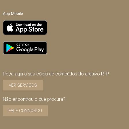
App Mobile
Peça aqui a sua cópia de conteúdos do arquivo RTP
VER SERVIÇOS
Não encontrou o que procura?
FALE CONNOSCO