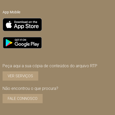
App Mobile
Peça aqui a sua cópia de conteúdos do arquivo RTP
VER SERVIÇOS
Não encontrou o que procura?
FALE CONNOSCO