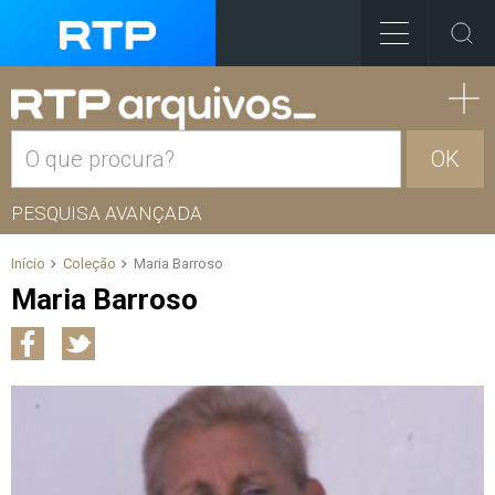
OK
PESQUISA AVANÇADA
Início
Coleção
Maria Barroso
Maria Barroso