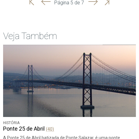
'
'
Seguinte
Última
Página 5 de 7
Início
Anterior
página
Veja Também
HISTÓRIA
Ponte 25 de Abril
(40)
A Ponte 25 de Abril batizada de Ponte Salazar, é uma ponte