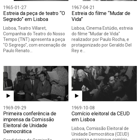
1965-01-27
1967-04-21
Estreia da peça de teatro “O
Estreia do filme “Mudar de
Segredo” em Lisboa
Vida”
Lisboa, Teatro Villaret,
Lisboa, Cinema Estúdio, estreia
Companhia do Teatro do Nosso
do filme "Mudar de Vida"
Tempo (TNT) apresenta a peça
realizador por Paulo Rocha, e
"O Segrego", com encenação de
protagonizado por Geraldo Del
Paulo Renato…
Rey e…
1969-09-29
1969-10-08
Primeira conferência de
Comício eleitoral da CEUD
imprensa da Comissão
em Lisboa
Eleitoral de Unidade
Lisboa, Comissão Eleitoral de
Democrática
Unidade Democrática (CEUD)
organiza e promove comício