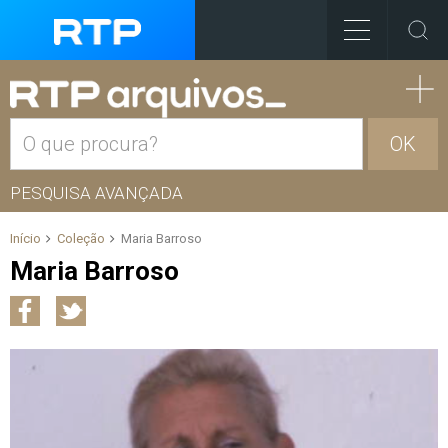
OK
PESQUISA AVANÇADA
Início
Coleção
Maria Barroso
Maria Barroso