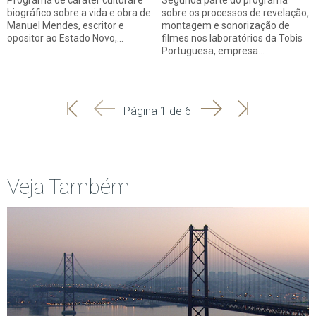
Programa de caráter cultural e
Segunda parte do programa
biográfico sobre a vida e obra de
sobre os processos de revelação,
Manuel Mendes, escritor e
montagem e sonorização de
opositor ao Estado Novo,…
filmes nos laboratórios da Tobis
Portuguesa, empresa…
'
'
Seguinte
Última
Página 1 de 6
Início
Anterior
página
Veja Também