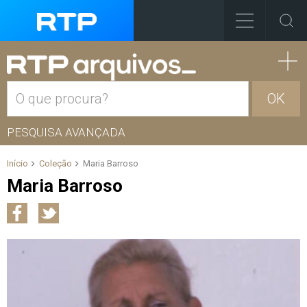
OK
PESQUISA AVANÇADA
Início
Coleção
Maria Barroso
Maria Barroso