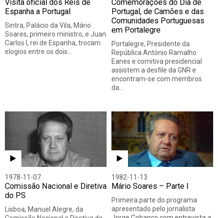
Visita oficial dos Reis de
Comemorações do Dia de
Espanha a Portugal
Portugal, de Camões e das
Comunidades Portuguesas
Sintra, Palácio da Vila, Mário
em Portalegre
Soares, primeiro ministro, e Juan
Carlos I, rei de Espanha, trocam
Portalegre, Presidente da
elogios entre os dois…
República António Ramalho
Eanes e comitiva presidencial
assistem a desfile da GNR e
encontram-se com membros
da…
1978-11-07
1982-11-13
Comissão Nacional e Diretiva
Mário Soares – Parte I
do PS
Primeira parte do programa
apresentado pelo jornalista
Lisboa, Manuel Alegre, da
Jorge Cobanco com entrevista a