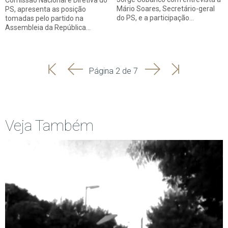
Comissão Nacional e Diretiva do
Mário Soares, Secretário-geral
PS, apresenta as posição
do PS, e a participação…
tomadas pelo partido na
Assembleia da República…
'
'
Seguinte
Última
Página 2 de 7
Início
Anterior
página
Veja Também