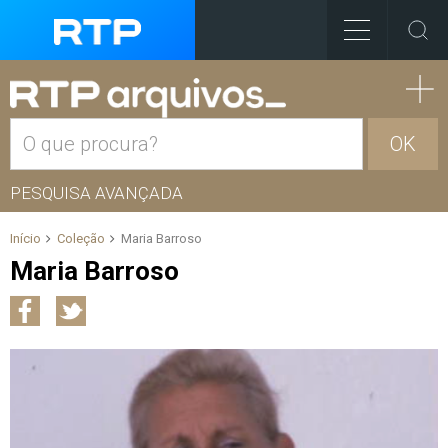
OK
PESQUISA AVANÇADA
Início
Coleção
Maria Barroso
Maria Barroso