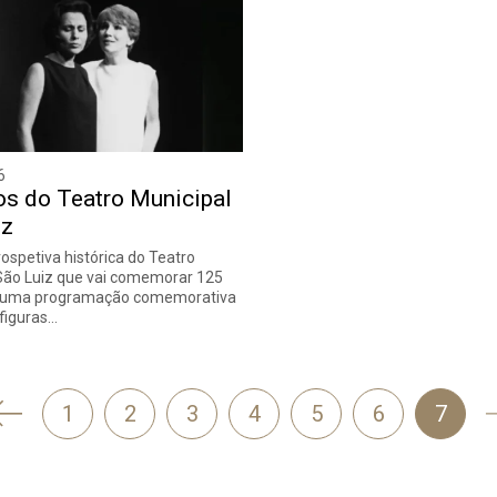
6
os do Teatro Municipal
iz
rospetiva histórica do Teatro
São Luiz que vai comemorar 125
 uma programação comemorativa
figuras…
'
1
2
3
4
5
6
7
Anterior