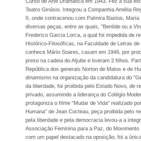
Curso de Arte Dramática em 1943. Fez a sua estr
Teatro Ginásio. Integrou a Companhia Amélia Re
II, onde contracenou com Palmira Bastos, Maria
diversas peças, entre as quais, "Benilde ou a V
Frederico Garcia Lorca, a qual foi impedida de r
Histórico-Filosóficas, na Faculdade de Letras d
conhece Mário Soares, casam em 1949, por procu
preso na cadeia do Aljube e tiveram 2 filhos. Pa
República dos generais Norton de Matos e de Hu
dinamismo na organização da candidatura do "Ge
da liberdade, foi proibida pelo Estado Novo, de r
privado, assumindo a liderança do Colégio Moder
protagoniza o filme "Mudar de Vida" realizado p
Humana" de Jean Cocteau, peça proibida pelo reg
pela liberdade e pela democracia levou-a a integ
Associação Feminina para a Paz, do Movimento
com um papel destacado na oposição, foi a única