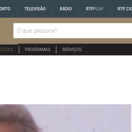
ORTO
TELEVISÃO
RÁDIO
RTP
PLAY
RTP ZI
LEÇÕES
PROGRAMAS
SERVIÇOS