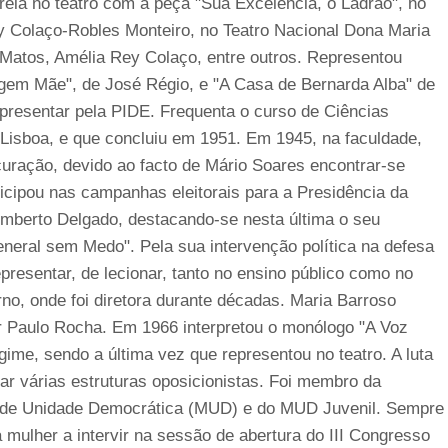
eia no teatro com a peça "Sua Excelência, o Ladrão", no
y Colaço-Robles Monteiro, no Teatro Nacional Dona Maria
 Matos, Amélia Rey Colaço, entre outros. Representou
irgem Mãe", de José Régio, e "A Casa de Bernarda Alba" de
epresentar pela PIDE. Frequenta o curso de Ciências
e Lisboa, e que concluiu em 1951. Em 1945, na faculdade,
ração, devido ao facto de Mário Soares encontrar-se
rticipou nas campanhas eleitorais para a Presidência da
mberto Delgado, destacando-se nesta última o seu
neral sem Medo". Pela sua intervenção política na defesa
epresentar, de lecionar, tanto no ensino público como no
no, onde foi diretora durante décadas. Maria Barroso
or Paulo Rocha. Em 1966 interpretou o monólogo "A Voz
ime, sendo a última vez que representou no teatro. A luta
rar várias estruturas oposicionistas. Foi membro da
 de Unidade Democrática (MUD) e do MUD Juvenil. Sempre
 mulher a intervir na sessão de abertura do III Congresso