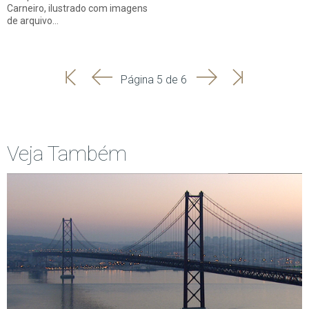
Carneiro, ilustrado com imagens
de arquivo…
'
'
Seguinte
Última
Página 5 de 6
Início
Anterior
página
Veja Também