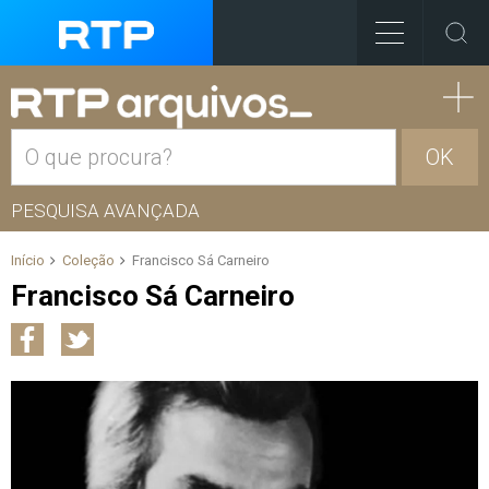
OK
PESQUISA AVANÇADA
Início
Coleção
Francisco Sá Carneiro
Francisco Sá Carneiro