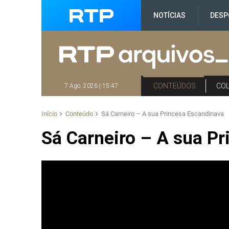
NOTÍCIAS
DESP
CONTEÚDOS
CO
7 Ago. 2026 | 15:47
Início
Conteúdo
Sá Carneiro – A sua Princesa Escandinava
Sá Carneiro – A sua P