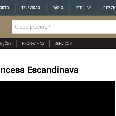
ORTO
TELEVISÃO
RÁDIO
RTP
PLAY
RTP ZI
LEÇÕES
PROGRAMAS
SERVIÇOS
rincesa Escandinava