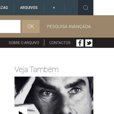
GZAG
ARQUIVOS
+
OK
PESQUISA AVANÇADA
SOBRE O ARQUIVO
CONTACTOS
Veja Também