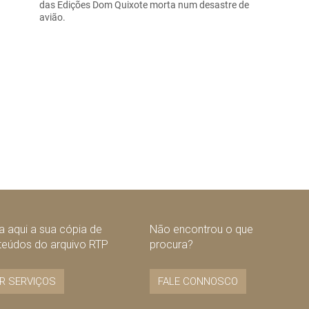
das Edições Dom Quixote morta num desastre de
avião.
 aqui a sua cópia de
Não encontrou o que
teúdos do arquivo RTP
procura?
R SERVIÇOS
FALE CONNOSCO