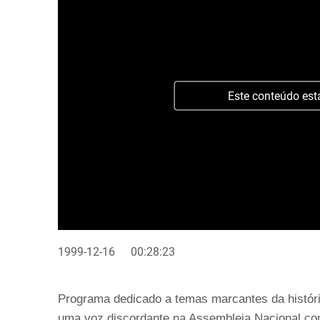
Este conteúdo est
1999-12-16
00:28:23
Programa dedicado a temas marcantes da históri
uma voz discordante na Assembleia Nacional com