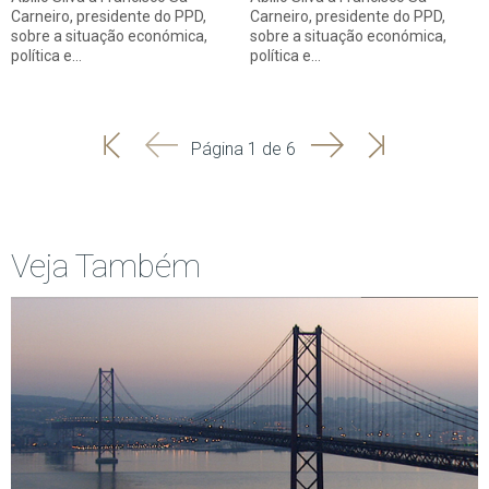
Carneiro, presidente do PPD,
Carneiro, presidente do PPD,
sobre a situação económica,
sobre a situação económica,
política e…
política e…
'
'
Seguinte
Última
Página 1 de 6
Início
Anterior
página
Veja Também