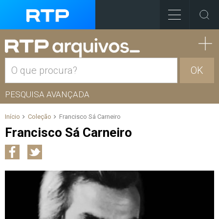
OK
PESQUISA AVANÇADA
Início
Coleção
Francisco Sá Carneiro
Francisco Sá Carneiro