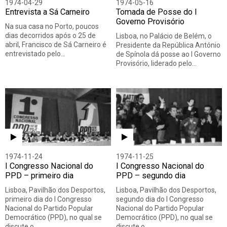
1974-04-29
1974-05-16
Entrevista a Sá Carneiro
Tomada de Posse do I
Governo Provisório
Na sua casa no Porto, poucos
dias decorridos após o 25 de
Lisboa, no Palácio de Belém, o
abril, Francisco de Sá Carneiro é
Presidente da República António
entrevistado pelo…
de Spínola dá posse ao I Governo
Provisório, liderado pelo…
1974-11-24
1974-11-25
I Congresso Nacional do
I Congresso Nacional do
PPD – primeiro dia
PPD – segundo dia
Lisboa, Pavilhão dos Desportos,
Lisboa, Pavilhão dos Desportos,
primeiro dia do I Congresso
segundo dia do I Congresso
Nacional do Partido Popular
Nacional do Partido Popular
Democrático (PPD), no qual se
Democrático (PPD), no qual se
discute o…
discute o…