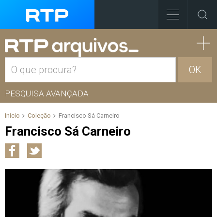
OK
PESQUISA AVANÇADA
Início
Coleção
Francisco Sá Carneiro
Francisco Sá Carneiro