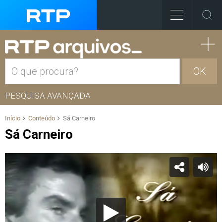
OK
PESQUISA AVANÇADA
Início
Conteúdo
Sá Carneiro
Sá Carneiro