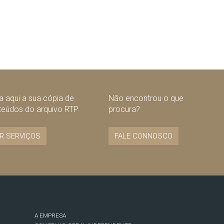
uinte
 aqui a sua cópia de
Não encontrou o que
teúdos do arquivo RTP
procura?
R SERVIÇOS
FALE CONNOSCO
A EMPRESA