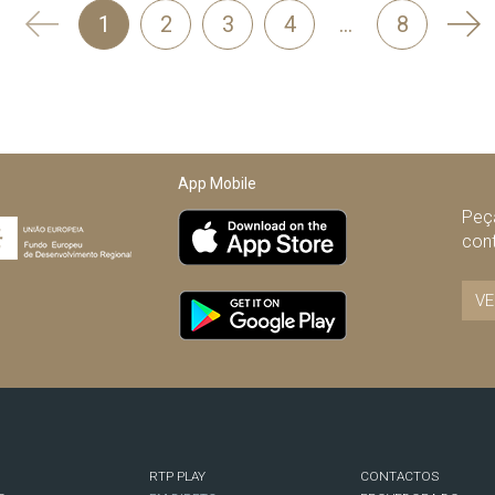
'
Seg
1
2
3
4
…
8
Anterior
App Mobile
Peça
con
VE
RTP PLAY
CONTACTOS