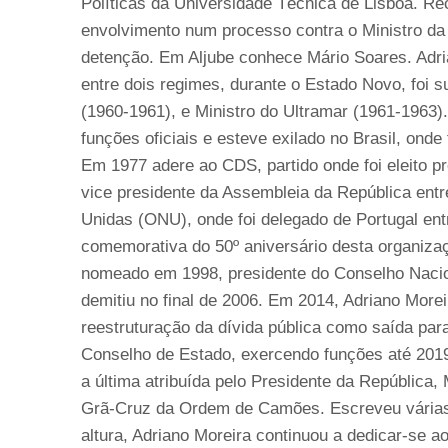
Políticas da Universidade Técnica de Lisboa. 
envolvimento num processo contra o Ministro da
detenção. Em Aljube conhece Mário Soares. Adria
entre dois regimes, durante o Estado Novo, foi 
(1960-1961), e Ministro do Ultramar (1961-1963)
funções oficiais e esteve exilado no Brasil, onde
Em 1977 adere ao CDS, partido onde foi eleito p
vice presidente da Assembleia da República en
Unidas (ONU), onde foi delegado de Portugal entr
comemorativa do 50º aniversário desta organiza
nomeado em 1998, presidente do Conselho Nacion
demitiu no final de 2006. Em 2014, Adriano More
reestruturação da dívida pública como saída par
Conselho de Estado, exercendo funções até 2019.
a última atribuída pelo Presidente da República
Grã-Cruz da Ordem de Camões. Escreveu várias o
altura, Adriano Moreira continuou a dedicar-se a