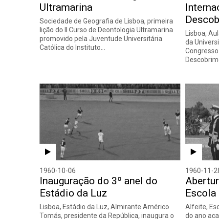
Ultramarina
Interna
Descob
Sociedade de Geografia de Lisboa, primeira
lição do II Curso de Deontologia Ultramarina
Lisboa, Au
promovido pela Juventude Universitária
da Univers
Católica do Instituto…
Congresso 
Descobrim
1960-10-06
1960-11-2
Inauguração do 3º anel do
Abertur
Estádio da Luz
Escola 
Lisboa, Estádio da Luz, Almirante Américo
Alfeite, E
Tomás, presidente da República, inaugura o
do ano ac