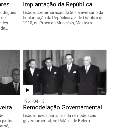
ares
Implantação da República
odrigues
Lisboa, comemoração do 50º aniversário da
l de
Implantação da República a 5 de Outubro de
dades
1910, na Praça do Município, Mosteiro…
s da…
1961-04-13
veira
Remodelação Governamental
de
Lisboa, novos ministros da remodelação
 pintor
governamental, no Palácio de Belém.
 Tomé,…