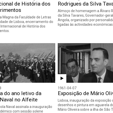
cional de História dos
Rodrigues da Silva Tav
rimentos
Almoço de homenagem a Álvaro R
da Silva Tavares, Governador-gera
la Magna da Faculdade de Letras
Angola, organizado por personali
idade de Lisboa, encerramento do
ligadas às actividades económica
Internacional de História dos
entos.
8
1961-04-07
a do ano letivo da
Exposição de Mário Oli
Naval no Alfeite
Lisboa, inauguração da exposição 
desenhos e pintura em aguarela do
scola Naval assinala a inauguração
Mário Oliveira sobre a ilha de São
adémico com sessão solene