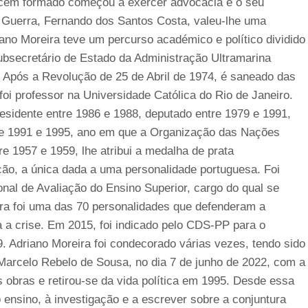
Recém formado começou a exercer advocacia e o seu
 Guerra, Fernando dos Santos Costa, valeu-lhe uma
no Moreira teve um percurso académico e político dividido
subsecretário de Estado da Administração Ultramarina
. Após a Revolução de 25 de Abril de 1974, é saneado das
 foi professor na Universidade Católica do Rio de Janeiro.
residente entre 1986 e 1988, deputado entre 1979 e 1991,
tre 1991 e 1995, ano em que a Organização das Nações
e 1957 e 1959, lhe atribui a medalha de prata
ção, a única dada a uma personalidade portuguesa. Foi
al de Avaliação do Ensino Superior, cargo do qual se
ira foi uma das 70 personalidades que defenderam a
a a crise. Em 2015, foi indicado pelo CDS-PP para o
 Adriano Moreira foi condecorado várias vezes, tendo sido
, Marcelo Rebelo de Sousa, no dia 7 de junho de 2022, com a
bras e retirou-se da vida política em 1995. Desde essa
o ensino, à investigação e a escrever sobre a conjuntura