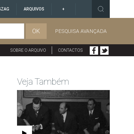
GZAG
ARQUIVOS
+
OK
PESQUISA AVANÇADA
SOBRE O ARQUIVO
CONTACTOS
Veja Também