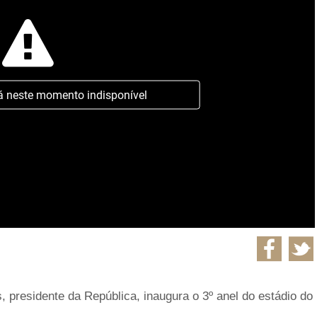
á neste momento indisponível
 presidente da República, inaugura o 3º anel do estádio do