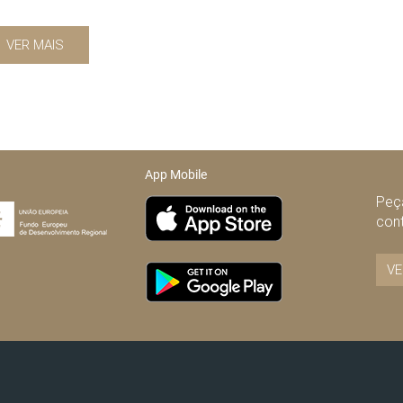
VER MAIS
App Mobile
Peça
con
VE