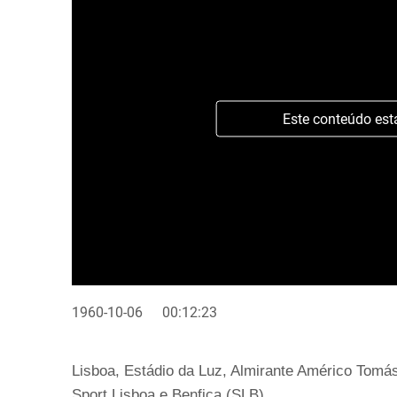
Este conteúdo est
1960-10-06
00:12:23
Lisboa, Estádio da Luz, Almirante Américo Tomás,
Sport Lisboa e Benfica (SLB).