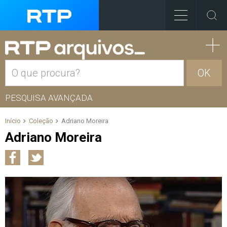
OK
PESQUISA AVANÇADA
Início
Coleção
Adriano Moreira
Adriano Moreira