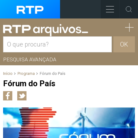
OK
PESQUISA AVANÇADA
Início
Programa
Fórum do País
Fórum do País