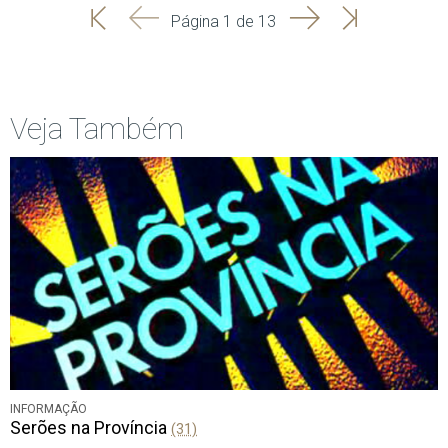
'
'
Seguinte
Última
Página 1 de 13
Início
Anterior
página
Veja Também
INFORMAÇÃO
Serões na Província
(31)