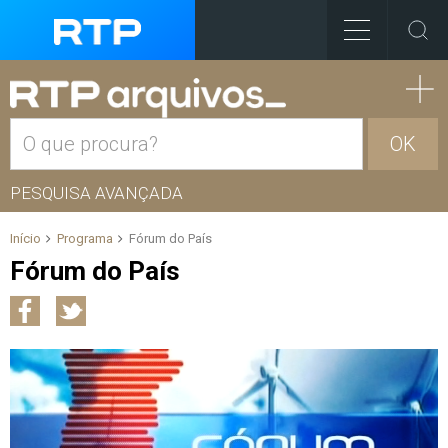
OK
PESQUISA AVANÇADA
Início
Programa
Fórum do País
Fórum do País