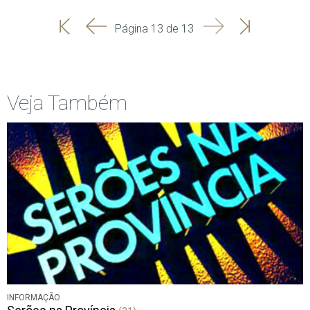
'
'
Seguinte
Última
Página 13 de 13
Início
Anterior
página
Veja Também
INFORMAÇÃO