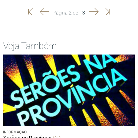
'
'
Seguinte
Última
Página 2 de 13
Início
Anterior
página
Veja Também
INFORMAÇÃO
Serões na Província