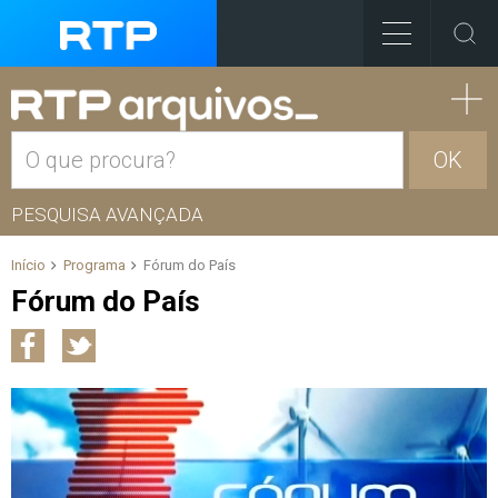
OK
PESQUISA AVANÇADA
Início
Programa
Fórum do País
Fórum do País