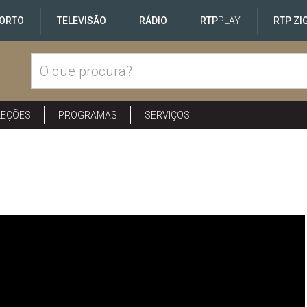
ORTO
TELEVISÃO
RÁDIO
RTP
PLAY
RTP ZI
LEÇÕES
PROGRAMAS
SERVIÇOS