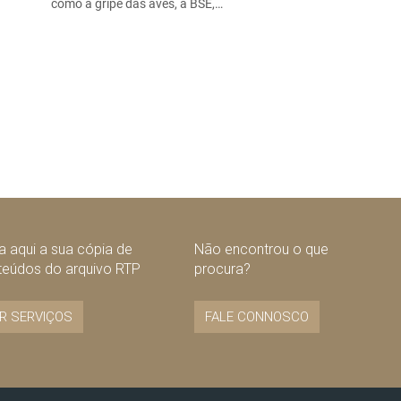
como a gripe das aves, a BSE,…
 aqui a sua cópia de
Não encontrou o que
teúdos do arquivo RTP
procura?
R SERVIÇOS
FALE CONNOSCO