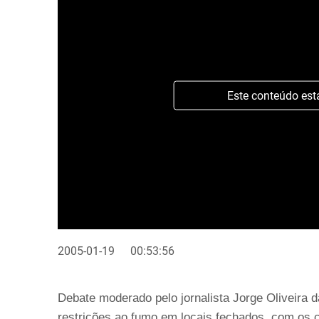
Este conteúdo est
2005-01-19
00:53:56
Debate moderado pelo jornalista Jorge Oliveira 
restrições ao fumo em locais fechados, com os