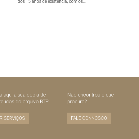
dos 15 anos de existência, com os…
 aqui a sua cópia de
Não encontrou o que
teúdos do arquivo RTP
procura?
R SERVIÇOS
FALE CONNOSCO