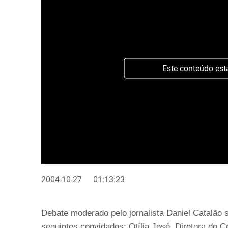
Este conteúdo est
2004-10-27
01:13:23
Debate moderado pelo jornalista Daniel Catalão
seguintes convidados: Otília José, Diretora do 