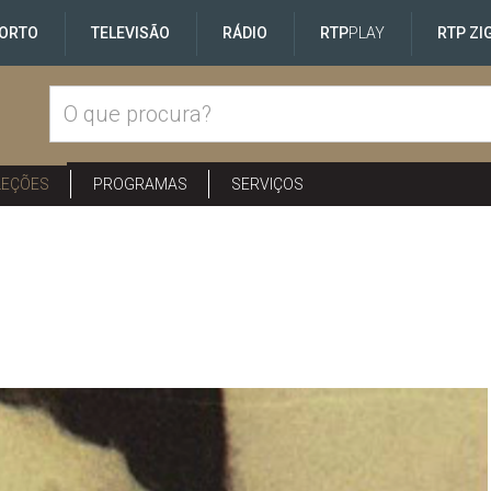
ORTO
TELEVISÃO
RÁDIO
RTP
PLAY
RTP ZI
LEÇÕES
PROGRAMAS
SERVIÇOS