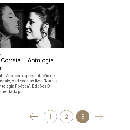
7
 Correia – Antologia
a
iterário, com apresentação de
paio, dedicado ao livro "Natália
ntologia Poética", Edições D.
comentado por…
'
Seguinte
1
2
3
Anterior