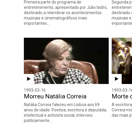
Primeira parte do programa de
Segunda p
entretenimento, apresentado por Júlio Isidro,
entretenim
destinado a relembrar os acontecimentos
destinado 
musicais e cinematográficos mais
musicais e
importantes…
important
1993-03-16
1993-03-1
Morreu Natália Correia
Morte d
Natália Correia faleceu em Lisboa aos 69
A escritor
anos de idade. Poetisa, escritora e deputada,
Correia mo
intelectual e activista social, interveio
das mais 
politicamente…