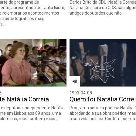
arte do programa de
Carlos Brito da CDU, Natália Correi
ento, apresentado por Júlio Isidro,
Narana Coissoró do CDS, são algu
a relembrar os acontecimentos
antigos deputados que não…
 cinematográficos mais
es…
6
1993-04-08
e Natália Correia
Quem foi Natália Corre
a e deputada independente Natália
Programa sobre a poetisa Natália C
rre em Lisboa aos 69 anos, uma
abordando a sua obra poética m
polémicas, mas também mais…
a sua vida política. Contém poema