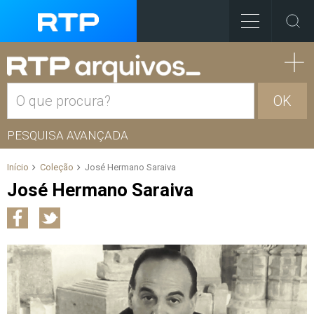
OK
PESQUISA AVANÇADA
Início
Coleção
José Hermano Saraiva
José Hermano Saraiva